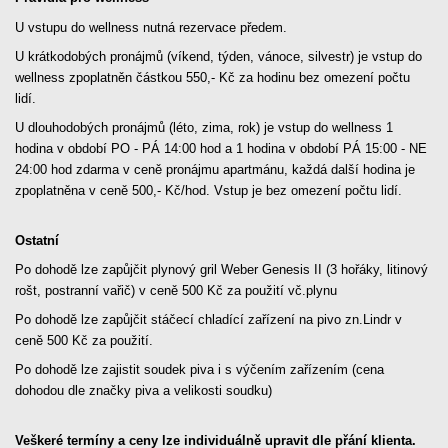
U vstupu do wellness nutná rezervace předem.
U krátkodobých pronájmů (víkend, týden, vánoce, silvestr) je vstup do
wellness zpoplatněn částkou 550,- Kč za hodinu bez omezení počtu
lidí.
U dlouhodobých pronájmů (léto, zima, rok) je vstup do wellness 1
hodina v období PO - PÁ 14:00 hod a 1 hodina v období PÁ 15:00 - NE
24:00 hod zdarma v ceně pronájmu apartmánu, každá další hodina je
zpoplatněna v ceně 500,- Kč/hod. Vstup je bez omezení počtu lidí.
Ostatní
Po dohodě lze zapůjčit plynový gril Weber Genesis II (3 hořáky, litinový
rošt, postranní vařič) v ceně 500 Kč za použití vč.plynu
Po dohodě lze zapůjčit stáčecí chladící zařízení na pivo zn.Lindr v
ceně 500 Kč za použití.
Po dohodě lze zajistit soudek piva i s výčením zařízením (cena
dohodou dle značky piva a velikosti soudku)
Veškeré termíny a ceny lze individuálně upravit dle přání klienta.