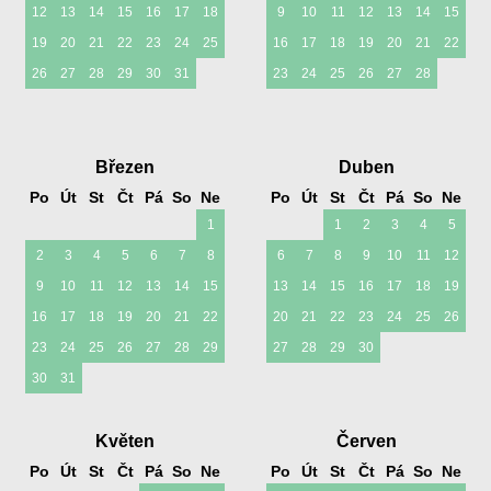
12
13
14
15
16
17
18
9
10
11
12
13
14
15
19
20
21
22
23
24
25
16
17
18
19
20
21
22
26
27
28
29
30
31
23
24
25
26
27
28
Březen
Duben
Po
Út
St
Čt
Pá
So
Ne
Po
Út
St
Čt
Pá
So
Ne
1
1
2
3
4
5
2
3
4
5
6
7
8
6
7
8
9
10
11
12
9
10
11
12
13
14
15
13
14
15
16
17
18
19
16
17
18
19
20
21
22
20
21
22
23
24
25
26
23
24
25
26
27
28
29
27
28
29
30
30
31
Květen
Červen
Po
Út
St
Čt
Pá
So
Ne
Po
Út
St
Čt
Pá
So
Ne