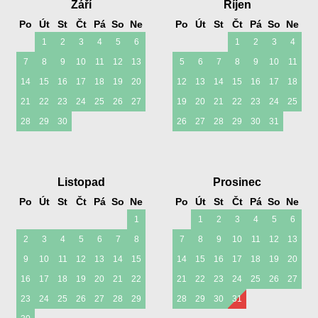
Září
Říjen
Po
Út
St
Čt
Pá
So
Ne
Po
Út
St
Čt
Pá
So
Ne
1
2
3
4
5
6
1
2
3
4
7
8
9
10
11
12
13
5
6
7
8
9
10
11
14
15
16
17
18
19
20
12
13
14
15
16
17
18
21
22
23
24
25
26
27
19
20
21
22
23
24
25
28
29
30
26
27
28
29
30
31
Listopad
Prosinec
Po
Út
St
Čt
Pá
So
Ne
Po
Út
St
Čt
Pá
So
Ne
1
1
2
3
4
5
6
2
3
4
5
6
7
8
7
8
9
10
11
12
13
9
10
11
12
13
14
15
14
15
16
17
18
19
20
16
17
18
19
20
21
22
21
22
23
24
25
26
27
23
24
25
26
27
28
29
28
29
30
31