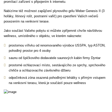
promítací zařízení s připojením k internetu.
Nabízíme též možnost zapůjčení plynového grilu Weber Genesis II (3
hořáky, litinový rošt, postranní vařič) pro zpestření Vašich večerů
posezením na venkovní terase.
Jako součást Vašeho pobytu si můžete zpříjemnit chvíle návštěvou
wellness, umístěného v objektu, ve kterém naleznete:
prostornou vířivku od renomovaného výrobce USSPA, typ ASTON,
pohodlný prostor pro 4 osoby
saunu od špičkového dodavatele saunových kabin firmy Dyntar
prostorné ochlazovací místo, sestávajícího ze sprchy, sprchového
chrliče a ochlazovacího závěsného džberu
odpočinková zóna osazená pohodlnými lehátky s přímým vstupem
na venkovní terasu, která je součástí pouze wellness