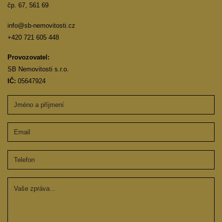
čp. 67, 561 69
info@sb-nemovitosti.cz
+420 721 605 448
Provozovatel:
SB Nemovitosti s.r.o.
IČ:
05647924
Jméno a příjmení
Email
Telefon
Zpráva