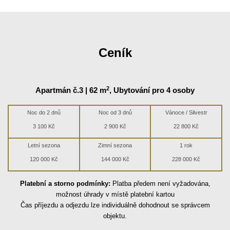
Ceník
2
Apartmán č.3 |
62 m
, Ubytování pro 4 osoby
Noc do 2 dnů
Noc od 3 dnů
Vánoce / Silvestr
3 100 Kč
2 900 Kč
22 800 Kč
Letní sezona
Zimní sezona
1 rok
120 000 Kč
144 000 Kč
228 000 Kč
Platební a storno podmínky:
Platba předem není vyžadována,
možnost úhrady v místě platební kartou
Čas příjezdu a odjezdu lze individuálně dohodnout se správcem
objektu.