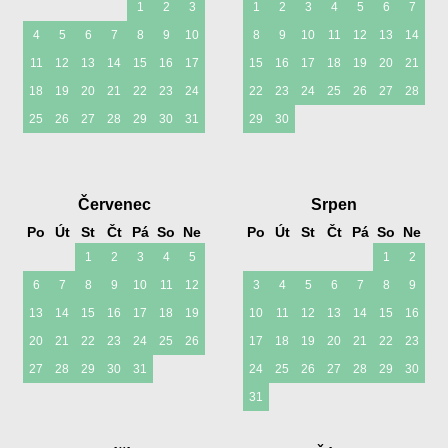
1
2
3
1
2
3
4
5
6
7
4
5
6
7
8
9
10
8
9
10
11
12
13
14
11
12
13
14
15
16
17
15
16
17
18
19
20
21
18
19
20
21
22
23
24
22
23
24
25
26
27
28
25
26
27
28
29
30
31
29
30
Červenec
Srpen
Po
Út
St
Čt
Pá
So
Ne
Po
Út
St
Čt
Pá
So
Ne
1
2
3
4
5
1
2
6
7
8
9
10
11
12
3
4
5
6
7
8
9
13
14
15
16
17
18
19
10
11
12
13
14
15
16
20
21
22
23
24
25
26
17
18
19
20
21
22
23
27
28
29
30
31
24
25
26
27
28
29
30
31