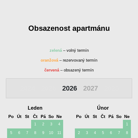
Obsazenost apartmánu
zelená
– volný termín
oranžová
– rezervovaný termín
červená
– obsazený termín
2024
2025
2026
2027
2028
Leden
Únor
Po
Út
St
Čt
Pá
So
Ne
Po
Út
St
Čt
Pá
So
Ne
1
2
3
4
1
5
6
7
8
9
10
11
2
3
4
5
6
7
8